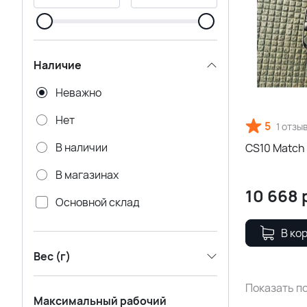
Наличие
Неважно
Нет
5
1 отзы
В наличии
CS10 Match
В магазинах
10 668
Основной склад
Удаленный склад CADENCE
В ко
Вес (г)
Показать по
Максимальный рабочий