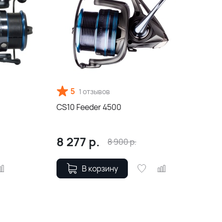
5
1 отзывов
CS10 Feeder 4500
8 277
р.
8 900
р.
В корзину