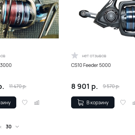
вов
нет отзывов
 3000
CS10 Feeder 5000
р.
8 901
р.
11 470
р.
9 570
р.
рзину
В корзину
:
30