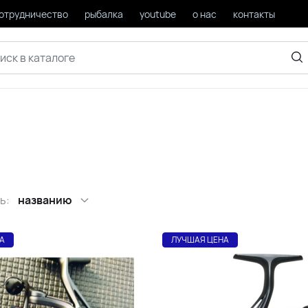
отрудничество
рыбалка
youtube
о нас
контакты
ь:
названию
А
ЛУЧШАЯ ЦЕНА