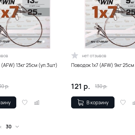
ывов
нет отзывов
 (AFW) 13кг 25см (уп.3шт)
Поводок 1х7 (AFW) 
121
р.
30
р.
130
р.
рзину
В корзину
:
30