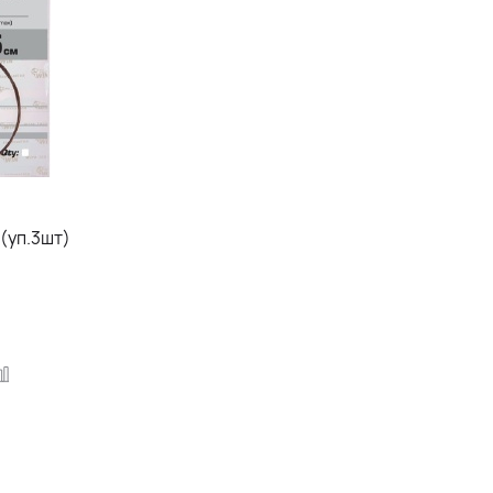
9кг 25см (уп.3шт)