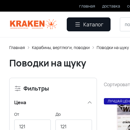
главная
доставка
с
Каталог
Главная
Карабины, вертлюги, поводки
Поводки на щуку
Поводки на щуку
Сортироват
Фильтры
ЛУЧШАЯ ЦЕН
Цена
От
До