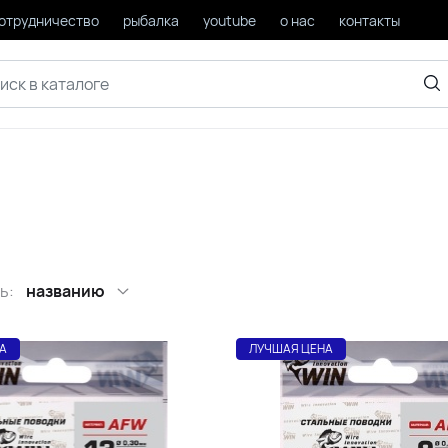
отрудничество
рыбалка
youtube
о нас
контакты
ь:
названию
А
ЛУЧШАЯ ЦЕНА