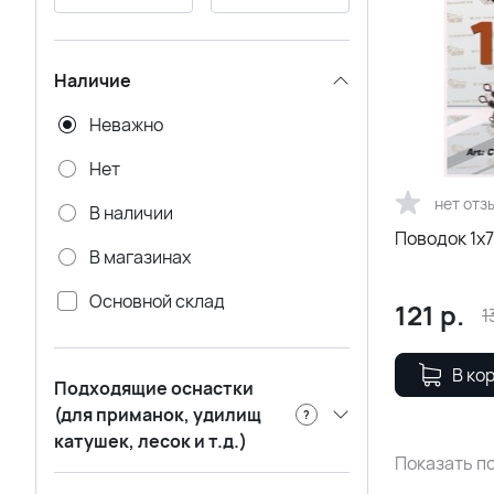
Наличие
Неважно
Нет
нет отз
В наличии
Поводок 1х7
В магазинах
Основной склад
121
р.
1
Удаленный склад CADENCE
В ко
Подходящие оснастки
(для приманок, удилищ
?
катушек, лесок и т.д.)
Показать по