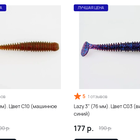
А
ЛУЧШАЯ ЦЕНА
5
вов
1 отзывов
 мм). Цвет С10 (машинное
Lazy 3" (76 мм). Цвет С03 (
синий)
177
р.
90
р.
190
р.