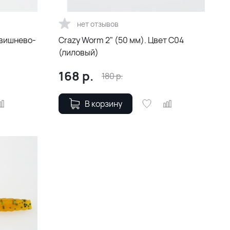
нет отзывов
(вишнево-
Crazy Worm 2" (50 мм). Цвет С04
(лиловый)
168
р.
180
р.
В корзину