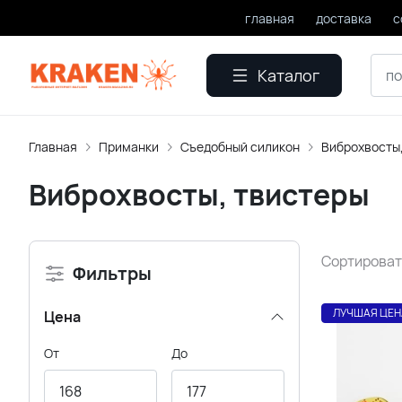
главная
доставка
с
Каталог
Главная
Приманки
Съедобный силикон
Виброхвосты
Виброхвосты, твистеры
Сортироват
Фильтры
ЛУЧШАЯ ЦЕН
Цена
От
До