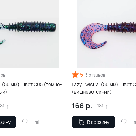
5
вов
3 отзывов
2" (50 мм). Цвет С05 (тёмно-
Lazy Twist 2" (50 мм). Цвет 
ый)
(вишнево-синий)
168
р.
180
р.
180
р.
рзину
В корзину