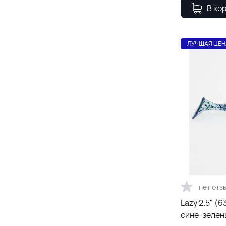
В ко
ЛУЧШАЯ ЦЕН
нет отз
Lazy 2.5" (
сине-зелен