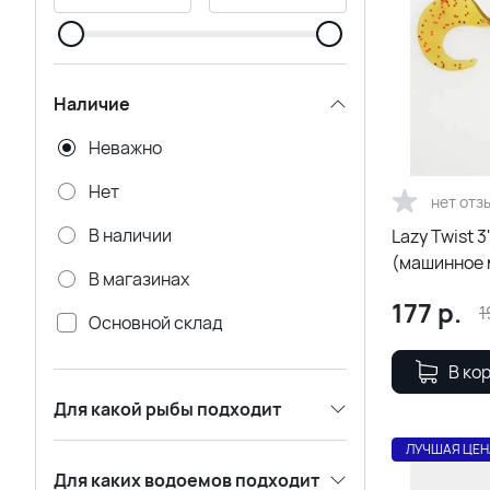
Наличие
Неважно
Нет
нет отз
В наличии
Lazy Twist 3
(машинное 
В магазинах
177
р.
1
Основной склад
Удаленный склад CADENCE
В ко
Для какой рыбы подходит
ЛУЧШАЯ ЦЕН
Для каких водоемов подходит