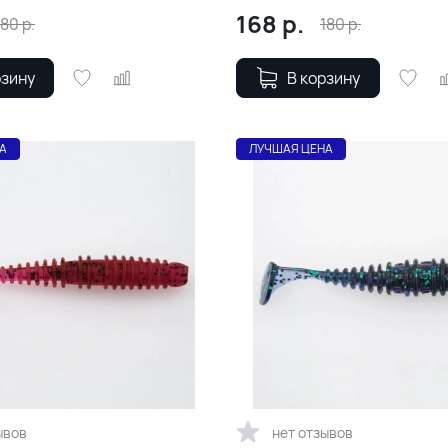
168
р.
180
р.
180
р.
рзину
В корзину
А
ЛУЧШАЯ ЦЕНА
ывов
нет отзывов