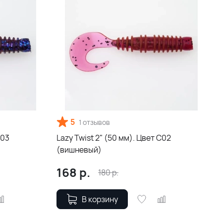
5
1 отзывов
С03
Lazy Twist 2" (50 мм). Цвет С02
(вишневый)
168
р.
180
р.
В корзину