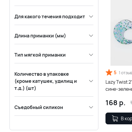
Для какого течения подходит
Длина приманки (мм)
Тип мягкой приманки
5
1 отзы
Количество в упаковке
(кроме катушек, удилищ и
Lazy Twist 
т.д.) (шт)
сине-зелен
168
р.
Съедобный силикон
В ко