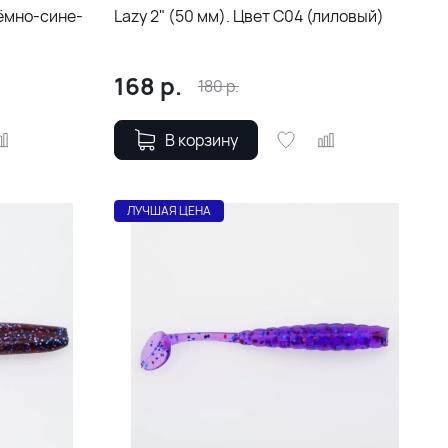
тёмно-сине-
Lazy 2" (50 мм). Цвет С04 (лиловый)
168
р.
180
р.
В корзину
ЛУЧШАЯ ЦЕНА