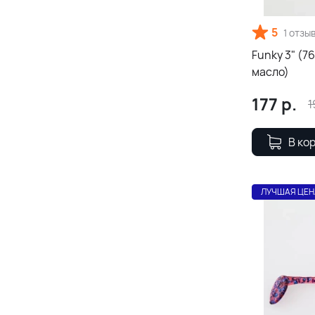
5
1 отзы
Funky 3" (7
масло)
177
р.
1
В ко
ЛУЧШАЯ ЦЕН