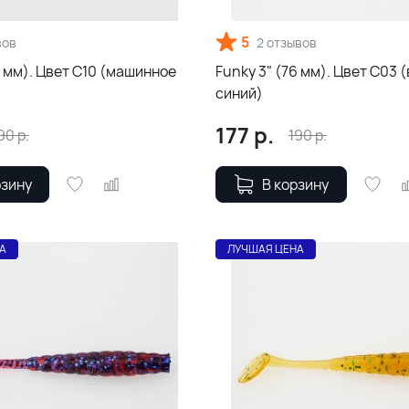
5
вов
2 отзывов
6 мм). Цвет С10 (машинное
Funky 3" (76 мм). Цвет С03 
синий)
177
р.
90
р.
190
р.
рзину
В корзину
А
ЛУЧШАЯ ЦЕНА