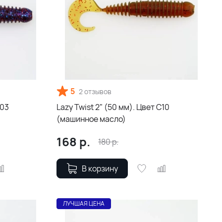
5
2 отзывов
С03
Lazy Twist 2" (50 мм). Цвет С10
(машинное масло)
168
р.
180
р.
В корзину
ЛУЧШАЯ ЦЕНА