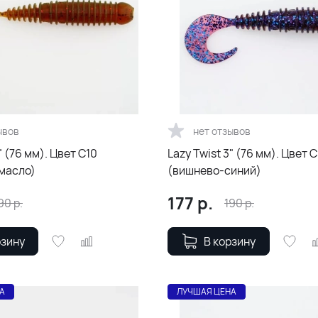
ывов
нет отзывов
" (76 мм). Цвет С10
Lazy Twist 3" (76 мм). Цвет 
масло)
(вишнево-синий)
177
р.
90
р.
190
р.
рзину
В корзину
А
ЛУЧШАЯ ЦЕНА