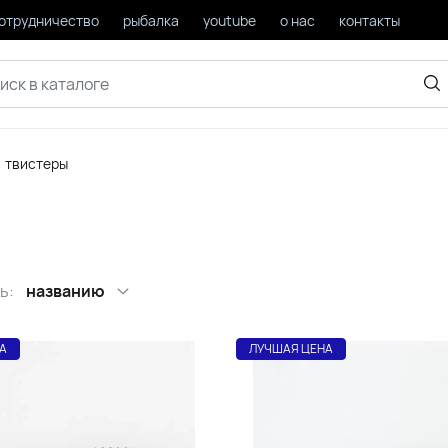
отрудничество
рыбалка
youtube
о нас
контакты
, твистеры
ь:
названию
А
ЛУЧШАЯ ЦЕНА