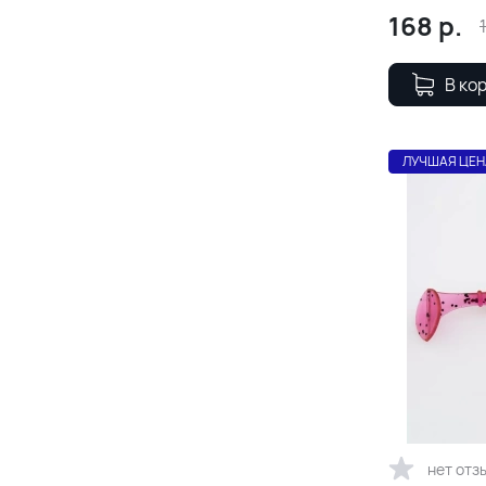
168
р.
В ко
ЛУЧШАЯ ЦЕН
нет отз