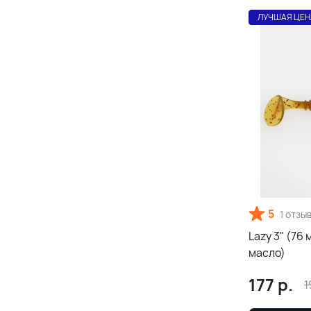
ЛУЧШАЯ ЦЕН
5
1 отзы
Lazy 3" (76
масло)
177
р.
1